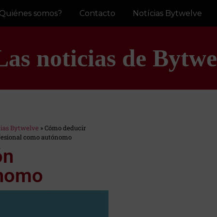
Quiénes somos?
Contacto
Notícias Bytwelve
Las noticias de Bytwe
cias Bytwelve
»
Cómo deducir
fesional como autónomo
ón
ónomo