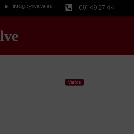
info@bytwelve.es
691 49 27 44
lve
Varios
Categoría: