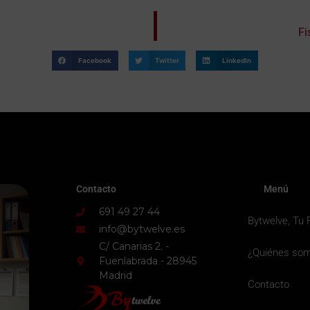
Fi
Facebook
Twitter
LinkedIn
Contacto
Menú
691 49 27 44
Bytwelve, Tu 
info@bytwelve.es
C/ Canarias 2. -
¿Quiénes so
Fuenlabrada - 28945
Madrid
Contacto