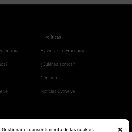
Políticas
Franquicia
Bytwelve, Tu Franquicia
mos?
¿Quiénes somos?
Contacto
elve
Notícias Bytwelve
Gestionar el consentimiento de las cookies