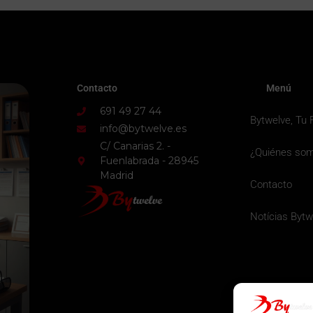
Contacto
Menú
691 49 27 44
Bytwelve, Tu 
info@bytwelve.es
C/ Canarias 2. -
¿Quiénes so
Fuenlabrada - 28945
Madrid
Contacto
Notícias Bytw