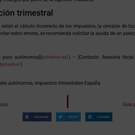
ión trimestral
 están el cálculo incorrecto de los impuestos, la omisión de fac
tar estos errores, se recomienda solicitar la ayuda de un asesor 
ía para autónomos](
bytwelve.es/
) – [Contacto: Asesoría fiscal
-bytwelve/
)
ales autónomos, impuestos trimestrales España
ulos
Guía 
Facebook
Twitter
LinkedIn