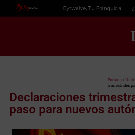
Bytwelve, Tu Franquicia
¿
Portada
»
Notí
Estás en:
trimestrales p
Declaraciones trimestr
paso para nuevos aut