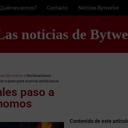
Quiénes somos?
Contacto
Notícias Bytwelve
Las noticias de Bytwe
cias Bytwelve
»
Declaraciones
aso a paso para nuevos autónomos
ales paso a
ónomos
Contenido de este artícul