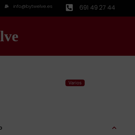
info@bytwelve.es
691 49 27 44
lve
Varios
Categoría:
o