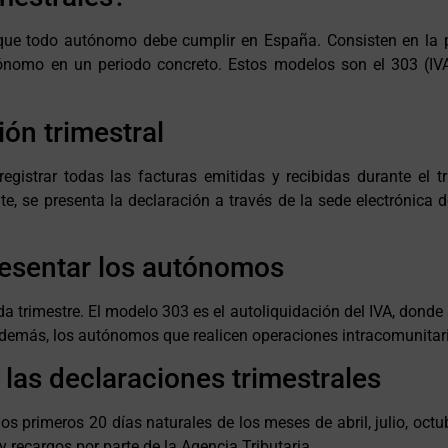
l que todo autónomo debe cumplir en España. Consisten en la p
tónomo en un periodo concreto. Estos modelos son el 303 (IVA)
ión trimestral
 registrar todas las facturas emitidas y recibidas durante el 
e, se presenta la declaración a través de la sede electrónica d
resentar los autónomos
imestre. El modelo 303 es el autoliquidación del IVA, donde se 
Además, los autónomos que realicen operaciones intracomunitar
 las declaraciones trimestrales
s primeros 20 días naturales de los meses de abril, julio, octub
 recargos por parte de la Agencia Tributaria.