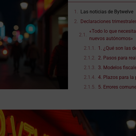
Las noticias de Bytwelve
Declaraciones trimestral
«Todo lo que necesita
nuevos autónomos»
1. ¿Qué son las d
2. Pasos para real
3. Modelos fisca
4. Plazos para la
5. Errores comune