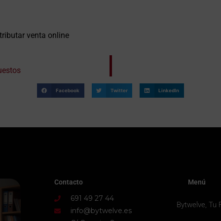
ributar venta online
uestos
Facebook
Twitter
LinkedIn
Contacto
Menú
691 49 27 44
Bytwelve, Tu 
info@bytwelve.es