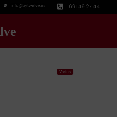
info@bytwelve.es
691 49 27 44
lve
Varios
Categoría: