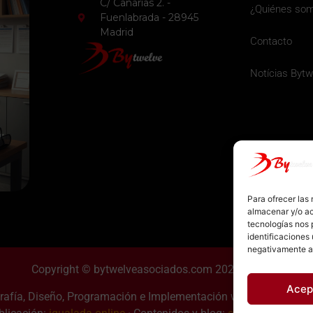
C/ Canarias 2. -
¿Quiénes so
Fuenlabrada - 28945
Madrid
Contacto
Notícias Bytw
Para ofrecer las
almacenar y/o ac
tecnologías nos 
identificaciones 
negativamente a 
Copyright © bytwelveasociados.com 2026
Acep
grafía, Diseño, Programación e Implementación web: Manel Capar