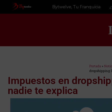
Bytwelve, Tu Franquicia
¿
Portada
»
Notí
Estás en:
dropshipping: l
Impuestos en dropshipp
nadie te explica