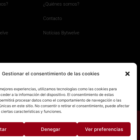
mos?
¿Quiénes somos?
Contacto
elve
Notícias Bytwelve
Gestionar el consentimiento de las cookies
 mejores experiencias, utilizamos tecnologías como las cookies para
ceder a la información del dispositivo. El consentimiento de estas
permitirá procesar datos como el comportamiento de navegación o las
únicas en este sitio. No consentir o retirar el consentimiento, puede afectar
ciertas características y funciones.
tar
Denegar
Ver preferencias
rós · Servidores y