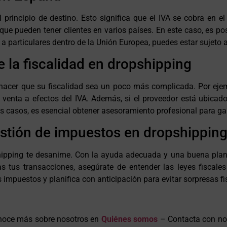
 principio de destino. Esto significa que el IVA se cobra en e
ue pueden tener clientes en varios países. En este caso, es po
a particulares dentro de la Unión Europea, puedes estar sujeto a
 la fiscalidad en dropshipping
hacer que su fiscalidad sea un poco más complicada. Por ejem
la venta a efectos del IVA. Además, si el proveedor está ubica
 casos, es esencial obtener asesoramiento profesional para gar
estión de impuestos en dropshippin
hipping te desanime. Con la ayuda adecuada y una buena plani
s tus transacciones, asegúrate de entender las leyes fiscales
 impuestos y planifica con anticipación para evitar sorpresas fi
onoce más sobre nosotros en
Quiénes somos
– Contacta con no