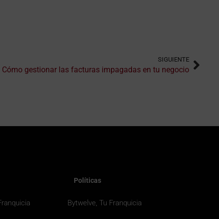
SIGUIENTE
Cómo gestionar las facturas impagadas en tu negocio
Políticas
Franquicia
Bytwelve, Tu Franquicia