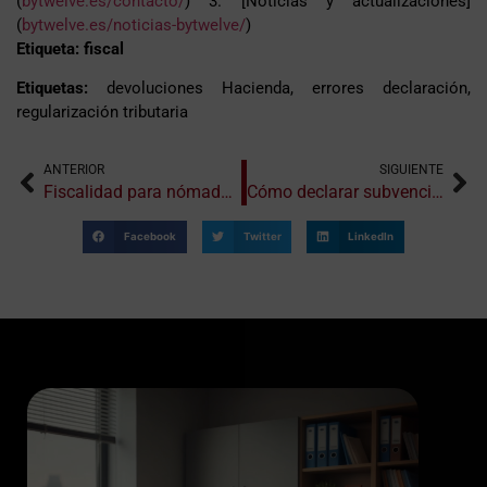
(
bytwelve.es/contacto/
) 3. [Noticias y actualizaciones]
(
bytwelve.es/noticias-bytwelve/
)
Etiqueta: fiscal
Etiquetas:
devoluciones Hacienda, errores declaración,
regularización tributaria
ANTERIOR
SIGUIENTE
Fiscalidad para nómadas digitales: obligaciones y ventajas
Cómo declarar subvenciones y ayudas en la renta
Facebook
Twitter
LinkedIn