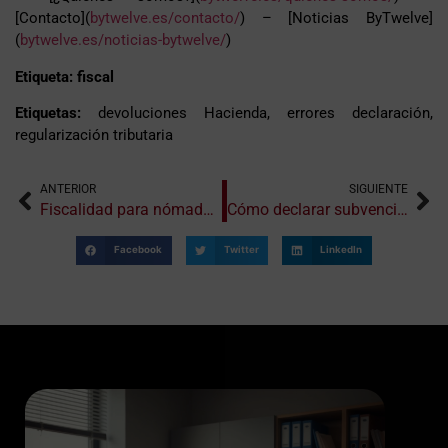
[Contacto](
bytwelve.es/contacto/
) – [Noticias ByTwelve]
(
bytwelve.es/noticias-bytwelve/
)
Etiqueta: fiscal
Etiquetas:
devoluciones Hacienda, errores declaración,
regularización tributaria
ANTERIOR
SIGUIENTE
Fiscalidad para nómadas digitales: obligaciones y ventajas
Cómo declarar subvenciones y ayudas en la renta
Facebook
Twitter
LinkedIn