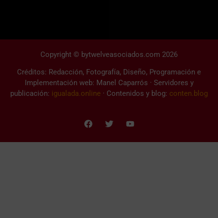
Copyright © bytwelveasociados.com 2026
Créditos: Redacción, Fotografía, Diseño, Programación e
Implementación web: Manel Caparrós · Servidores y
publicación:
igualada.online
· Contenidos y blog:
conten.blog