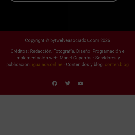
Copyright © bytwelveasociados.com 2026
Créditos: Redacción, Fotografía, Diseño, Programación e
Implementación web: Manel Caparrós · Servidores y
publicación:
igualada.online
· Contenidos y blog:
conten.blog