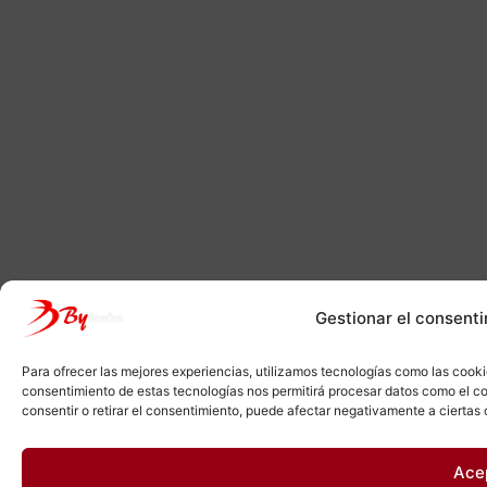
Gestionar el consenti
Para ofrecer las mejores experiencias, utilizamos tecnologías como las cooki
consentimiento de estas tecnologías nos permitirá procesar datos como el co
consentir o retirar el consentimiento, puede afectar negativamente a ciertas 
Ace