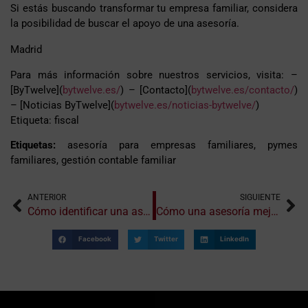
Si estás buscando transformar tu empresa familiar, considera
la posibilidad de buscar el apoyo de una asesoría.
Madrid
Para más información sobre nuestros servicios, visita: –
[ByTwelve](
bytwelve.es/
) – [Contacto](
bytwelve.es/contacto/
)
– [Noticias ByTwelve](
bytwelve.es/noticias-bytwelve/
)
Etiqueta: fiscal
Etiquetas:
asesoría para empresas familiares, pymes
familiares, gestión contable familiar
ANTERIOR
SIGUIENTE
Cómo identificar una asesoría con enfoque humano y personalizado
Cómo una asesoría mejora la relación con tus empleados
Facebook
Twitter
LinkedIn