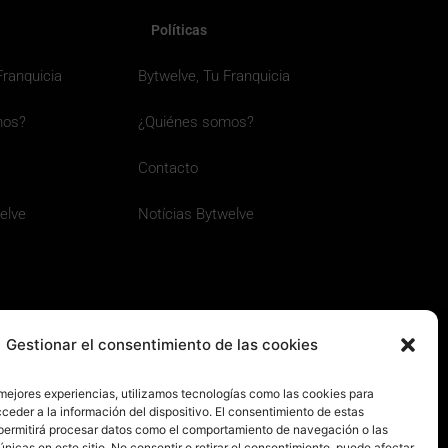
Políticas
Franquicia
Bytwelve, Tu Franquicia
mos?
¿Quiénes somos?
Contacto
elve
Notícias Bytwelve
Gestionar el consentimiento de las cookies
 mejores experiencias, utilizamos tecnologías como las cookies para
ceder a la información del dispositivo. El consentimiento de estas
permitirá procesar datos como el comportamiento de navegación o las
únicas en este sitio. No consentir o retirar el consentimiento, puede afectar