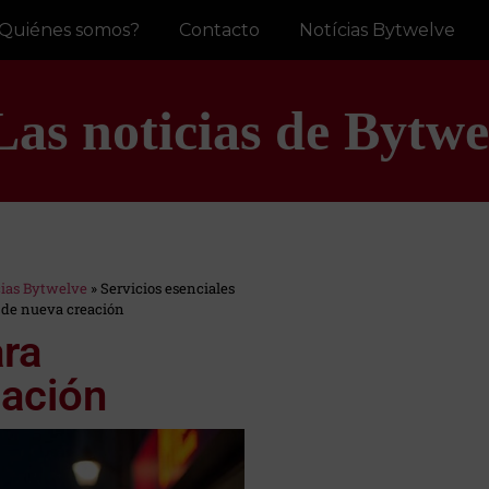
Quiénes somos?
Contacto
Notícias Bytwelve
Las noticias de Bytwe
cias Bytwelve
»
Servicios esenciales
 de nueva creación
ara
ación