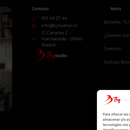
Contacto
Menú
691 49 27 44
Bytwelve, Tu 
info@bytwelve.es
C/ Canarias 2. -
¿Quiénes so
Fuenlabrada - 28945
Madrid
Contacto
Notícias Bytw
Para ofrecer las
almacenar y/o ac
tecnologías nos 
identificaciones 