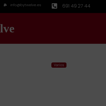
info@bytwelve.es
691 49 27 44
lve
Varios
Categoría: