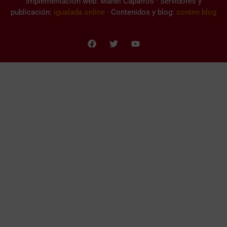
Implementación web: Manel Caparrós · Servidores y
publicación:
igualada.online
· Contenidos y blog:
conten.blog