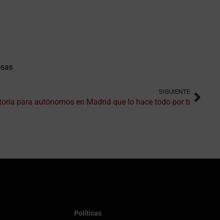
esas
SIGUIENTE
toría para autónomos en Madrid que lo hace todo por ti
Políticas