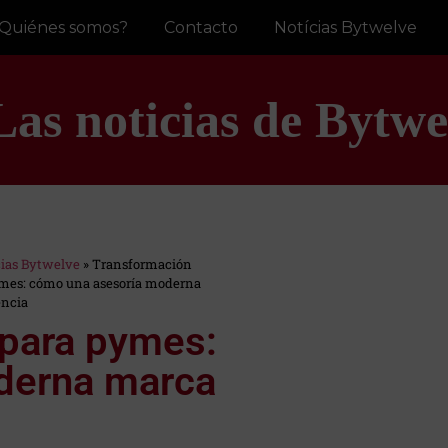
Quiénes somos?
Contacto
Notícias Bytwelve
Las noticias de Bytwe
cias Bytwelve
»
Transformación
ymes: cómo una asesoría moderna
encia
 para pymes:
derna marca