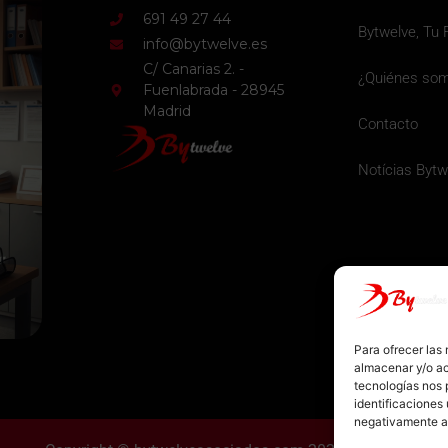
691 49 27 44
Bytwelve, Tu 
info@bytwelve.es
C/ Canarias 2. -
¿Quiénes so
Fuenlabrada - 28945
Madrid
Contacto
Notícias Bytw
Para ofrecer las
almacenar y/o ac
tecnologías nos 
identificaciones 
negativamente a 