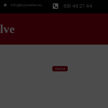
info@bytwelve.es
691 49 27 44
lve
Varios
Categoría: