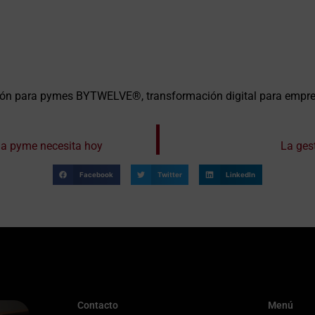
stión para pymes BYTWELVE®, transformación digital para empr
da pyme necesita hoy
La ges
Facebook
Twitter
LinkedIn
Contacto
Menú