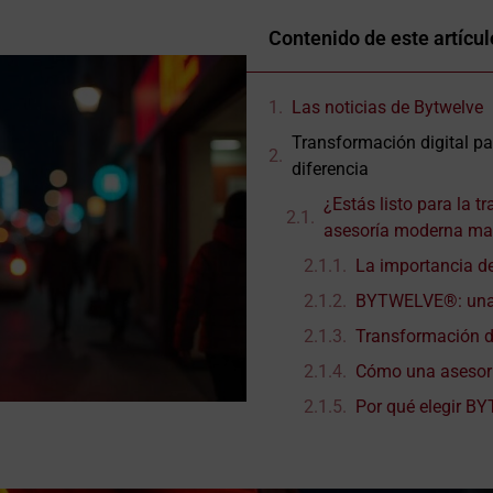
Contenido de este artícul
Las noticias de Bytwelve
Transformación digital p
diferencia
¿Estás listo para la 
asesoría moderna mar
La importancia de
BYTWELVE®: una 
Transformación d
Cómo una asesorí
Por qué elegir B