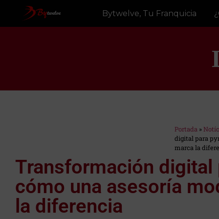
Bytwelve, Tu Franquicia
¿
Portada
»
Notí
digital para p
Estás en:
marca la difer
Transformación digital
cómo una asesoría mo
la diferencia