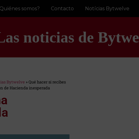
Quiénes somos?
Contacto
Notícias Bytwelve
Las noticias de Bytwe
cias Bytwelve
»
Qué hacer si recibes
ón de Hacienda inesperada
na
da