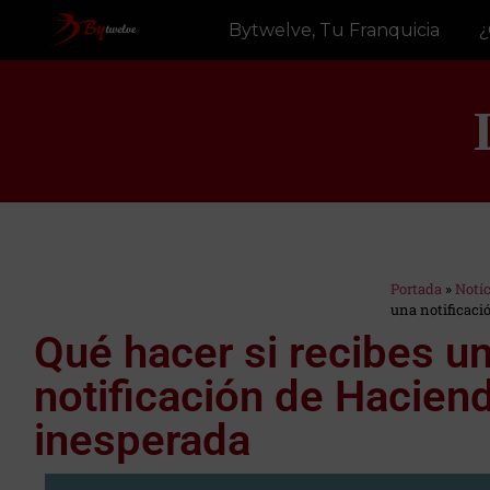
Bytwelve, Tu Franquicia
¿
Portada
»
Notí
Estás en:
una notificaci
Qué hacer si recibes u
notificación de Hacien
inesperada