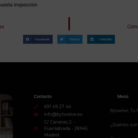
puesta inspección
as
Cómo
Facebook
Twitter
LinkedIn
Contacto
Menú
691 49 27 44
Bytwelve, Tu 
info@bytwelve.es
C/ Canarias 2. -
¿Quiénes so
Fuenlabrada - 28945
Madrid