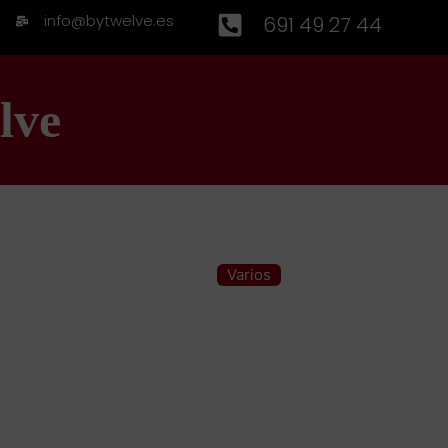
info@bytwelve.es
691 49 27 44
lve
Varios
Categoría: